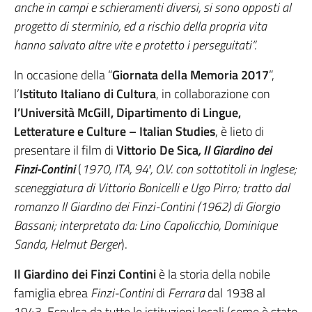
anche in campi e schieramenti diversi, si sono opposti al
progetto di sterminio, ed a rischio della propria vita
hanno salvato altre vite e protetto i perseguitati”.
In occasione della “
Giornata della Memoria 2017
”,
l’
Istituto Italiano di Cultura
, in collaborazione con
l’Università McGill, Dipartimento di Lingue,
Letterature e Culture – Italian Studies
, è lieto di
presentare il film di
Vittorio De Sica
, Il Giardino dei
Finzi-Contini
(
1970, ITA, 94′, O.V. con sottotitoli in Inglese;
sceneggiatura di Vittorio Bonicelli e Ugo Pirro; tratto dal
romanzo Il Giardino dei Finzi-Contini (1962) di Giorgio
Bassani; interpretato da: Lino Capolicchio, Dominique
Sanda, Helmut Berger
).
Il Giardino dei Finzi Contini
è la storia della nobile
famiglia ebrea
Finzi-Contini
di
Ferrara
dal 1938 al
1943. Espulsa da tutte le istituzioni locali (come è stato