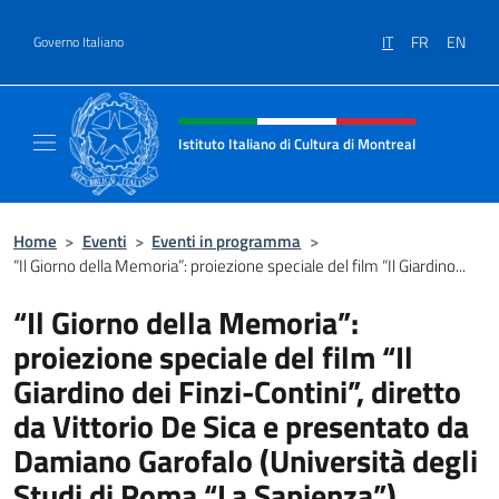
Salta al contenuto
IT
FR
EN
Governo Italiano
Intestazione sito, social e menù
Istituto Italiano di Cultura di Montreal
Il sito ufficiale dell'Istituto Italiano di Cultu
Home
>
Eventi
>
Eventi in programma
>
“Il Giorno della Memoria”: proiezione speciale del film “Il Giardino...
“Il Giorno della Memoria”:
proiezione speciale del film “Il
Giardino dei Finzi-Contini”, diretto
da Vittorio De Sica e presentato da
Damiano Garofalo (Università degli
Studi di Roma “La Sapienza”)