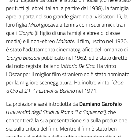
per tutti gli ebrei italiani a partire dal 1938), la famiglia
apre la porta del suo grande giardino ai visitatori. Lì, la
loro figlia
Micol
giocava a tennis con i suoi amici, tra i
quali
Giorgio
(il figlio di una famiglia ebrea di classe
media) e il non-ebreo
Malnate
. Il film, uscito nel 1970,
è stato l’adattamento cinematografico del romanzo di
Giorgio Bassani
pubblicato nel 1962, ed è stato diretto
dal noto regista italiano
Vittorio De Sica
. Ha vinto
l’Oscar per il miglior film straniero ed è stato nominato
per la migliore sceneggiatura. Ha inoltre vinto l’
Orso
d’Oro
al
21 ° Festival di Berlino
nel 1971.
La proiezione sarà introdotta da
Damiano Garofalo
(
Università degli Studi di Roma “La Sapienza”),
che
concentrerà la sua presentazione sia sulla produzione
sia sulla critica del film. Mentre il film è stato ben
accolto dal pubblico dalla critica cinematografica, ci