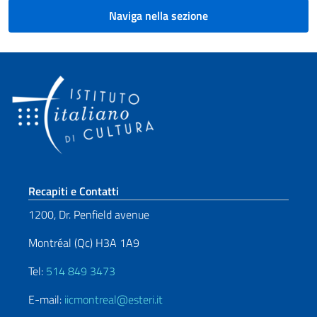
Naviga nella sezione
Sezione footer
Recapiti e Contatti
1200, Dr. Penfield avenue
Montréal (Qc) H3A 1A9
Tel:
514 849 3473
E-mail:
iicmontreal@esteri.it