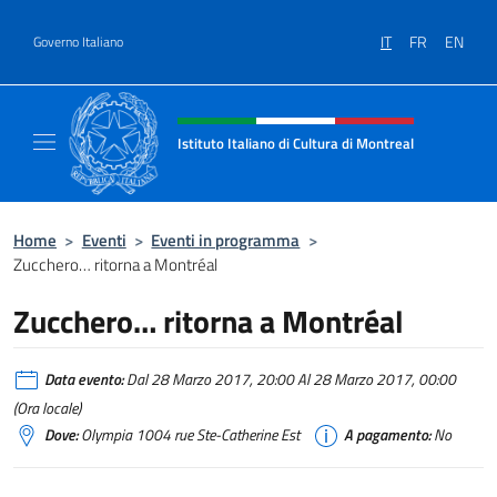
Salta al contenuto
IT
FR
EN
Governo Italiano
Intestazione sito, social e menù
Istituto Italiano di Cultura di Montreal
Il sito ufficiale dell'Istituto Italiano di Cultu
Home
>
Eventi
>
Eventi in programma
>
Zucchero… ritorna a Montréal
Zucchero… ritorna a Montréal
Data evento:
Dal 28 Marzo 2017, 20:00 Al 28 Marzo 2017, 00:00
(Ora locale)
Dove:
Olympia 1004 rue Ste-Catherine Est
A pagamento:
No