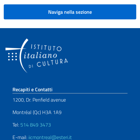
Naviga nella sezione
Sezione footer
Recapiti e Contatti
1200, Dr. Penfield avenue
Montréal (Qc) H3A 1A9
Tel:
514 849 3473
E-mail:
iicmontreal@esteri.it