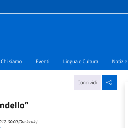
e menù
o di Cultura di Montreal
Chi siamo
Eventi
Lingua e Cultura
Notizie
Condi
Condividi
andello”
17, 00:00 (Ora locale)