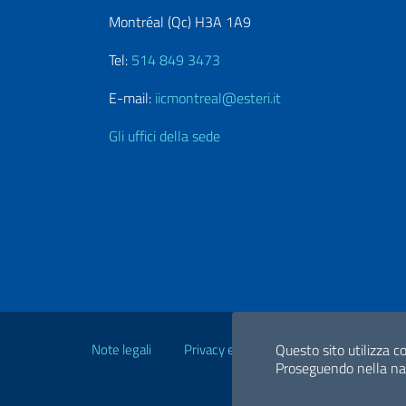
Montréal (Qc) H3A 1A9
Tel:
514 849 3473
E-mail:
iicmontreal@esteri.it
Gli uffici della sede
Link Utili
Note legali
Privacy e cookie policy
Questo sito utilizza co
Dichiarazio
Proseguendo nella navi