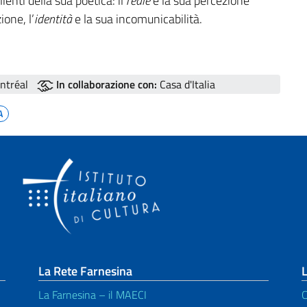
enti della sua poetica: il
reale
e la sua percezione
ione, l’
identità
e la sua incomunicabilità.
ontréal
In collaborazione con:
Casa d'Italia
A
La Rete Farnesina
L
La Farnesina – il MAECI
C