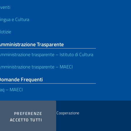
venti
ingua e Cultura
otizie
Amministrazione Trasparente
mministrazione trasparente – Istituto di Cultura
mministrazione trasparente – MAECI
Domande Frequenti
aq – MAECI
istero degli Affari Esteri e della Cooperazione
COOKIES
PREFERENZE
I COOKIES
ACCETTO TUTTI