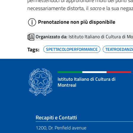
permettendoci di approfondire molti dei punti sali
necessariamente distorta, il
sacro
e la sua negaz
Prenotazione non più disponibile
Organizzato da:
Istituto Italiano di Cultura di M
Tags:
SPETTACOLOPERFORMANCE
TEATROEDANZ
Istituto Italiano di Cultura di
Montreal
Sezione footer
Recapiti e Contatti
1200, Dr. Penfield avenue