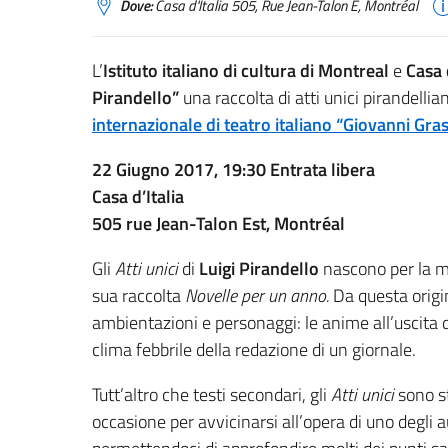
Dove:
Casa d'Italia 505, Rue Jean-Talon E, Montréal
L’
Istituto italiano di cultura di Montreal
e
Casa d
Pirandello”
una raccolta di atti unici pirandellia
internazionale di teatro italiano “Giovanni Gras
22 Giugno 2017, 19:30 Entrata libera
Casa d’Italia
505 rue Jean-Talon Est, Montréal
Gli
Atti unici
di
Luigi Pirandello
nascono per la ma
sua raccolta
Novelle per un anno.
Da questa origin
ambientazioni e personaggi: le anime all’uscita di
clima febbrile della redazione di un giornale.
Tutt’altro che testi secondari, gli
Atti unici
sono s
occasione per avvicinarsi all’opera di uno degli au