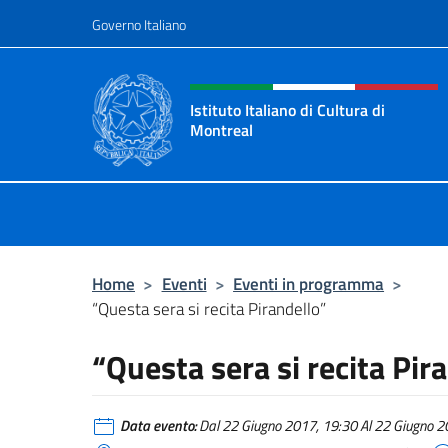
Salta al contenuto
Governo Italiano
Intestazione sito, social 
Istituto Italiano di Cultura di
Montreal
Il sito ufficiale dell'Istituto Italian
Home
>
Eventi
>
Eventi in programma
>
“Questa sera si recita Pirandello”
“Questa sera si recita Pir
Data evento:
Dal 22 Giugno 2017, 19:30 Al 22 Giugno 20