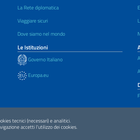
La Rete diplomatica
E
Viaggiare sicuri
L
Dove siamo nel mondo
N
Le Istituzioni
A
Governo Italiano
A
Europa.eu
F
okies tecnici (necessari) e analitici.
ne di accessibilità
2026 Copyright Min
gazione accetti l'utilizzo dei cookies.
Internazionale