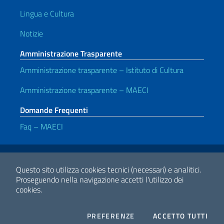
Lingua e Cultura
Notizie
Amministrazione Trasparente
Amministrazione trasparente – Istituto di Cultura
Amministrazione trasparente – MAECI
Domande Frequenti
Faq – MAECI
Link Utili
Note legali
Privacy e cookie policy
Dichiarazione di accessibilità
Questo sito utilizza cookies tecnici (necessari) e analitici.
Proseguendo nella navigazione accetti l'utilizzo dei
cookies.
2026 Copyright Ministero degli Affari Esteri e della Cooperazione
Internazionale
COOKIES
I CO
PREFERENZE
ACCETTO TUTTI