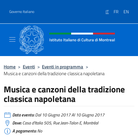
Salta al contenuto
IT
FR
EN
Governo Italiano
Intestazione sito, social e menù
Istituto Italiano di Cultura di Montreal
Il sito ufficiale dell'Istituto Italiano di Cultu
Home
>
Eventi
>
Eventi in programma
>
Musica e canzoni della tradizione classica napoletana
Musica e canzoni della tradizione
classica napoletana
Data evento:
Dal 10 Giugno 2017 Al 10 Giugno 2017
Dove:
Casa d'Italia 505, Rue Jean-Talon E, Montréal
A pagamento:
No