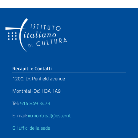
Sezione footer
Recapiti e Contatti
1200, Dr. Penfield avenue
Montréal (Qc) H3A 1A9
Tel:
514 849 3473
E-mail:
iicmontreal@esteri.it
Gli uffici della sede