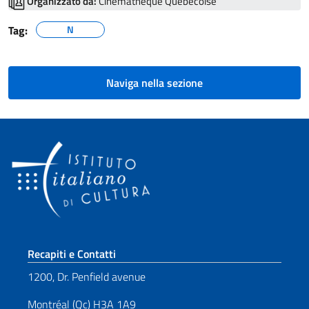
Organizzato da:
Cinémathèque Québécoise
Tag:
N
Naviga nella sezione
Sezione footer
Recapiti e Contatti
1200, Dr. Penfield avenue
Montréal (Qc) H3A 1A9