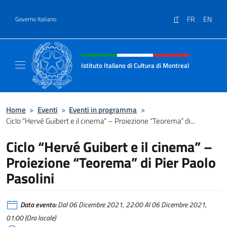
Salta al contenuto
IT
FR
EN
Governo Italiano
Intestazione sito, social e menù
Istituto Italiano di Cultura di Montreal
Il sito ufficiale dell'Istituto Italiano di Cultu
Home
>
Eventi
>
Eventi in programma
>
Ciclo “Hervé Guibert e il cinema” – Proiezione “Teorema” di...
Ciclo “Hervé Guibert e il cinema” –
Proiezione “Teorema” di Pier Paolo
Pasolini
Data evento:
Dal 06 Dicembre 2021, 22:00 Al 06 Dicembre 2021,
01:00 (Ora locale)