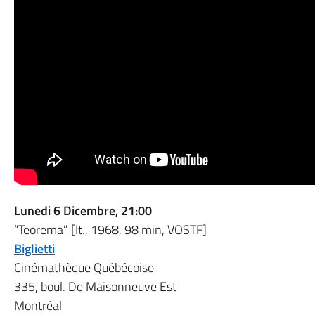
Lunedi 6 Dicembre, 21:00
“Teorema” [It., 1968, 98 min, VOSTF]
Biglietti
Cinémathèque Québécoise
335, boul. De Maisonneuve Est
Montréal