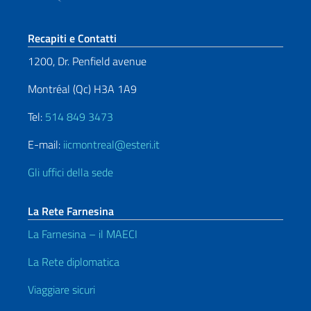
Sezione footer
Recapiti e Contatti
1200, Dr. Penfield avenue
Montréal (Qc) H3A 1A9
Tel:
514 849 3473
E-mail:
iicmontreal@esteri.it
Gli uffici della sede
La Rete Farnesina
La Farnesina – il MAECI
La Rete diplomatica
Viaggiare sicuri