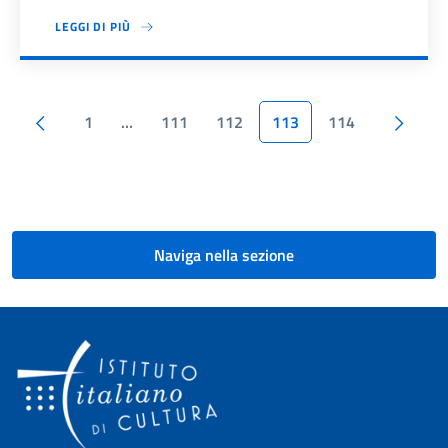
LEGGI DI PIÙ
Paginazione
Pagina precedente
Pagi
1
…
111
112
113
114
Naviga nella sezione