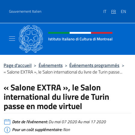
Aller au contenu
IT
FR
EN
Gouvernement Italien
Site Web, social et en-tête de m
Istituto Italiano di Cultura di Montreal
Il sito ufficiale dell'Istituto Italiano di Cultu
Page d'accueil
>
Événements
>
Événements programmés
>
« Salone EXTRA », le Salon international du livre de Turin passe...
« Salone EXTRA », le Salon
international du livre de Turin
passe en mode virtuel
Date de l'événement:
Du mai 07 2020 Au mai 17 2020
Pour un coût supplémentaire:
Non