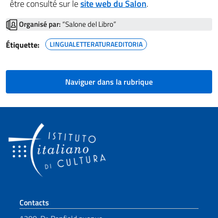
être consulté sur le
site web du Salon
.
Organisé par:
“Salone del Libro”
Étiquette:
LINGUALETTERATURAEDITORIA
Naviguer dans la rubrique
Section de pied de page
Contacts