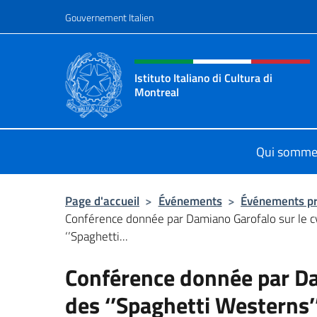
Aller au contenu
Gouvernement Italien
Site Web, social et en-tê
Istituto Italiano di Cultura di
Montreal
Il sito ufficiale dell'Istituto Italian
Qui somme
Page d'accueil
>
Événements
>
Événements p
Conférence donnée par Damiano Garofalo sur le c
‘’Spaghetti...
Conférence donnée par Da
des ‘’Spaghetti Westerns’