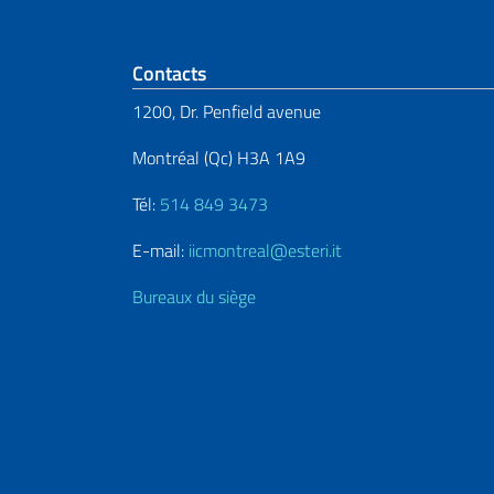
Section de pied de 
Contacts
1200, Dr. Penfield avenue
Montréal (Qc) H3A 1A9
Tél:
514 849 3473
E-mail:
iicmontreal@esteri.it
Bureaux du siège