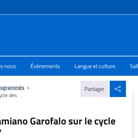
te de menu
o di Cultura di Montreal
s nous
Événements
Langue et culture
Sal
Parta
rogrammés
>
Partager
ycle des
miano Garofalo sur le cycle
’