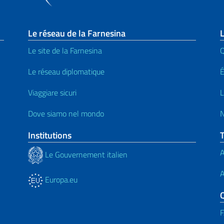
page
Le réseau de la Farnesina
L
Le site de la Farnesina
Le réseau diplomatique
Viaggiare sicuri
L
Dove siamo nel mondo
N
Institutions
A
Le Gouvernement italien
A
Europa.eu