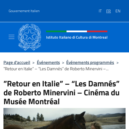
Aller au contenu
IT
FR
EN
Gouvernement Italien
Site Web, social et en-tête de m
Istituto Italiano di Cultura di Montreal
Il sito ufficiale dell'Istituto Italiano di Cultu
Page d'accueil
>
Événements
>
Événements programmés
>
”Retour en Italie” – “Les Damnés” de Roberto Minervini –...
”Retour en Italie” – “Les Damnés”
de Roberto Minervini – Cinéma du
Musée Montréal