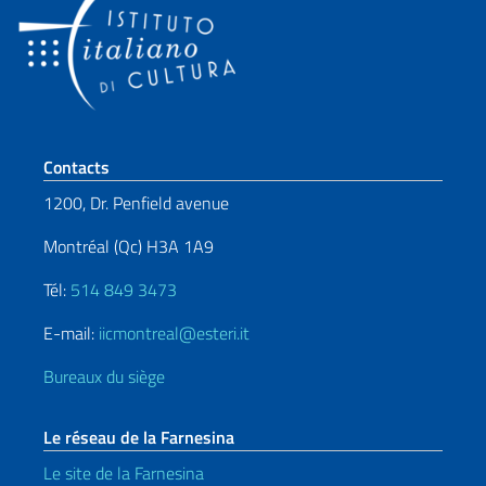
Section de pied de page
Contacts
1200, Dr. Penfield avenue
Montréal (Qc) H3A 1A9
Tél:
514 849 3473
E-mail:
iicmontreal@esteri.it
Bureaux du siège
Le réseau de la Farnesina
Le site de la Farnesina