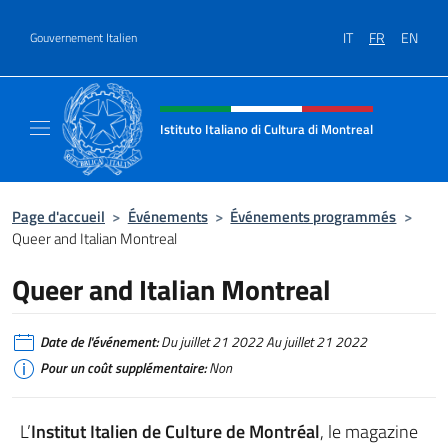
Aller au contenu
IT
FR
EN
Gouvernement Italien
Site Web, social et en-tête de m
Istituto Italiano di Cultura di Montreal
Il sito ufficiale dell'Istituto Italiano di Cultu
Page d'accueil
>
Événements
>
Événements programmés
>
Queer and Italian Montreal
Queer and Italian Montreal
Date de l'événement:
Du juillet 21 2022 Au juillet 21 2022
Pour un coût supplémentaire:
Non
L’
Institut Italien de Culture de Montréal
, le magazine