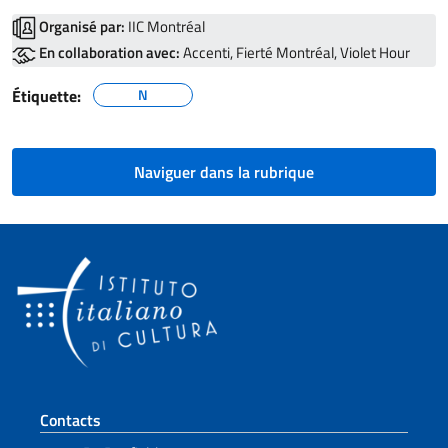
Organisé par:
IIC Montréal
En collaboration avec:
Accenti, Fierté Montréal, Violet Hour
Étiquette:
N
Naviguer dans la rubrique
Section de pied de page
Contacts