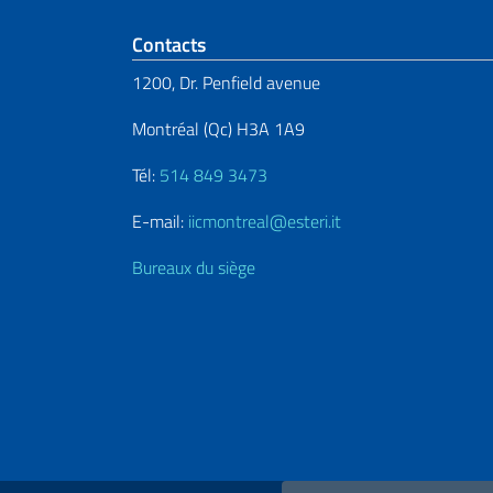
Section de pied de 
Contacts
1200, Dr. Penfield avenue
Montréal (Qc) H3A 1A9
Tél:
514 849 3473
E-mail:
iicmontreal@esteri.it
Bureaux du siège