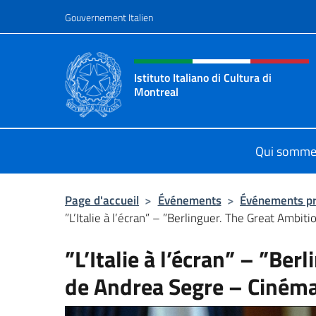
Aller au contenu
Gouvernement Italien
Site Web, social et en-tê
Istituto Italiano di Cultura di
Montreal
Il sito ufficiale dell'Istituto Italian
Qui somme
Page d'accueil
>
Événements
>
Événements p
”L’Italie à l’écran” – ”Berlinguer. The Great Ambiti
”L’Italie à l’écran” – ”Be
de Andrea Segre – Ciném