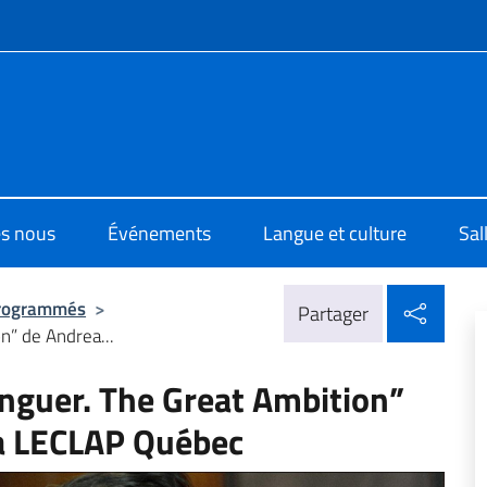
te de menu
o di Cultura di Montreal
s nous
Événements
Langue et culture
Sal
Parta
rogrammés
>
Partager
on” de Andrea...
rlinguer. The Great Ambition”
a LECLAP Québec