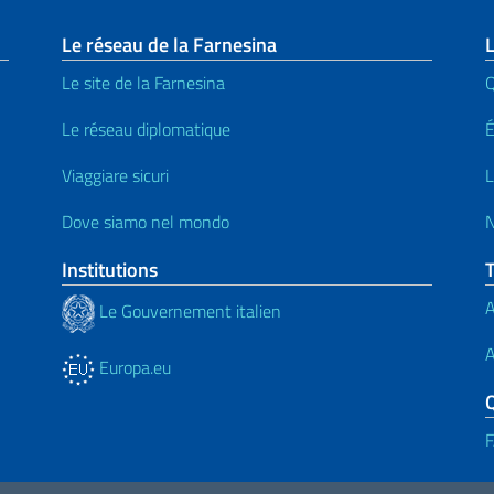
page
Le réseau de la Farnesina
L
Le site de la Farnesina
Le réseau diplomatique
Viaggiare sicuri
L
Dove siamo nel mondo
N
Institutions
A
Le Gouvernement italien
A
Europa.eu