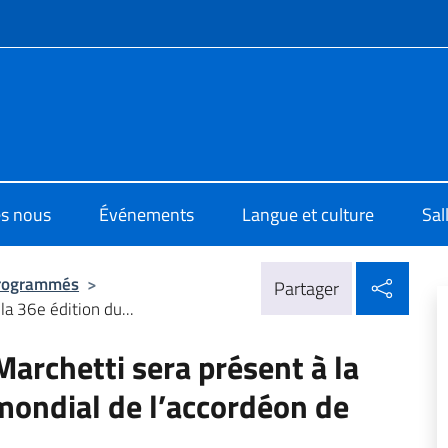
te de menu
o di Cultura di Montreal
s nous
Événements
Langue et culture
Sal
Parta
rogrammés
>
Partager
la 36e édition du...
Marchetti sera présent à la
mondial de l’accordéon de