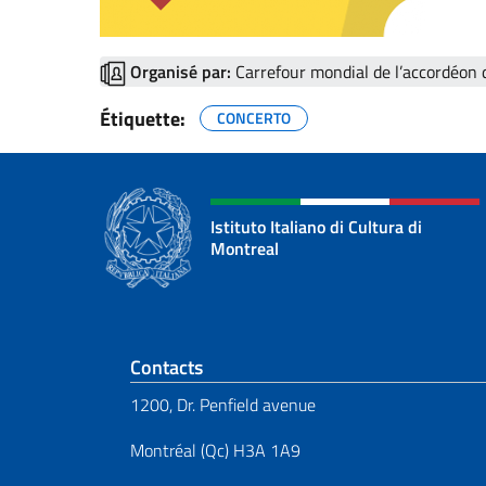
Organisé par:
Carrefour mondial de l’accordéo
Étiquette:
CONCERTO
Istituto Italiano di Cultura di
Montreal
Section de pied de 
Contacts
1200, Dr. Penfield avenue
Montréal (Qc) H3A 1A9