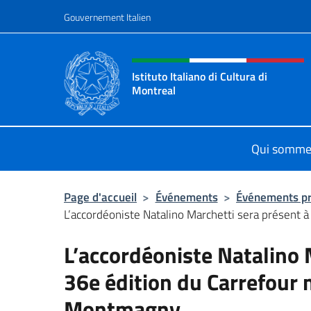
Aller au contenu
Gouvernement Italien
Site Web, social et en-tê
Istituto Italiano di Cultura di
Montreal
Il sito ufficiale dell'Istituto Italian
Qui somme
Page d'accueil
>
Événements
>
Événements p
L’accordéoniste Natalino Marchetti sera présent à 
L’accordéoniste Natalino 
36e édition du Carrefour 
Montmagny