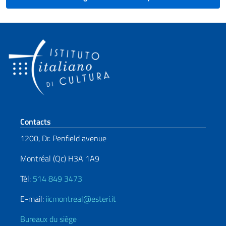
Section de pied de page
Contacts
1200, Dr. Penfield avenue
Montréal (Qc) H3A 1A9
Tél:
514 849 3473
E-mail:
iicmontreal@esteri.it
Bureaux du siège