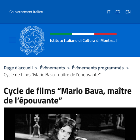
Aller au contenu
IT
FR
EN
Gouvernement Italien
Site Web, social et en-tête de m
Istituto Italiano di Cultura di Montreal
Il sito ufficiale dell'Istituto Italiano di Cultu
Page d'accueil
>
Événements
>
Événements programmés
>
Cycle de films “Mario Bava, maître de l’épouvante”
Cycle de films “Mario Bava, maître
de l’épouvante”