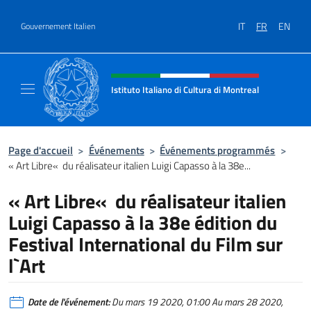
Aller au contenu
IT
FR
EN
Gouvernement Italien
Site Web, social et en-tête de m
Istituto Italiano di Cultura di Montreal
Il sito ufficiale dell'Istituto Italiano di Cultu
Page d'accueil
>
Événements
>
Événements programmés
>
« Art Libre« du réalisateur italien Luigi Capasso à la 38e...
« Art Libre« du réalisateur italien
Luigi Capasso à la 38e édition du
Festival International du Film sur
l`Art
Date de l'événement:
Du mars 19 2020, 01:00 Au mars 28 2020,