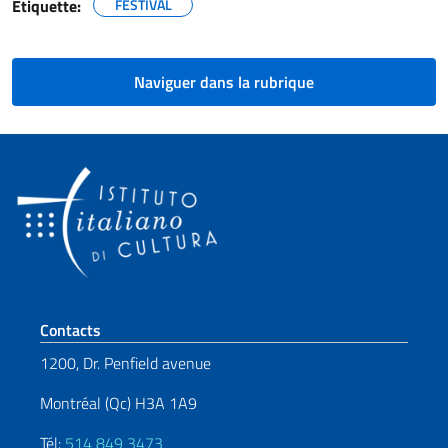
Étiquette:
FESTIVAL
Naviguer dans la rubrique
Section de pied de page
Contacts
1200, Dr. Penfield avenue
Montréal (Qc) H3A 1A9
Tél:
514 849 3473