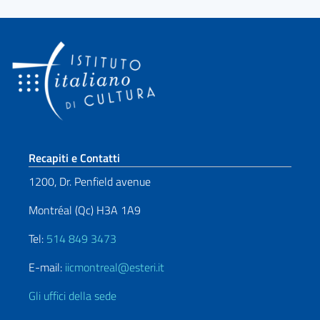
Sezione footer
Recapiti e Contatti
1200, Dr. Penfield avenue
Montréal (Qc) H3A 1A9
Tel:
514 849 3473
E-mail:
iicmontreal@esteri.it
Gli uffici della sede