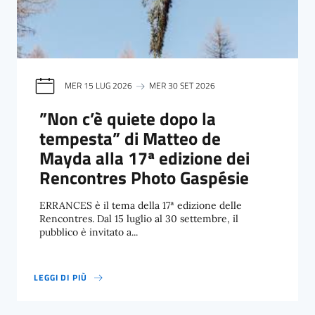
MER 15 LUG 2026
MER 30 SET 2026
”Non c’è quiete dopo la
tempesta” di Matteo de
Mayda alla 17ª edizione dei
Rencontres Photo Gaspésie
ERRANCES è il tema della 17ª edizione delle
Rencontres. Dal 15 luglio al 30 settembre, il
pubblico è invitato a...
LEGGI DI PIÙ
”NON C’È QUIETE DOPO LA TEMPESTA” DI MATTEO DE MAYDA ALL