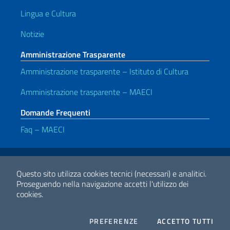
Lingua e Cultura
Notizie
Amministrazione Trasparente
Amministrazione trasparente – Istituto di Cultura
Amministrazione trasparente – MAECI
Domande Frequenti
Faq – MAECI
Link Utili
Note legali
Privacy e cookie policy
Dichiarazione di accessibilità
Questo sito utilizza cookies tecnici (necessari) e analitici.
Proseguendo nella navigazione accetti l'utilizzo dei
cookies.
2026 Copyright Ministero degli Affari Esteri e della Cooperazione
Internazionale
COOKIES
I CO
PREFERENZE
ACCETTO TUTTI