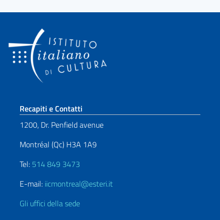
Sezione footer
Recapiti e Contatti
1200, Dr. Penfield avenue
Montréal (Qc) H3A 1A9
Tel:
514 849 3473
E-mail:
iicmontreal@esteri.it
Gli uffici della sede