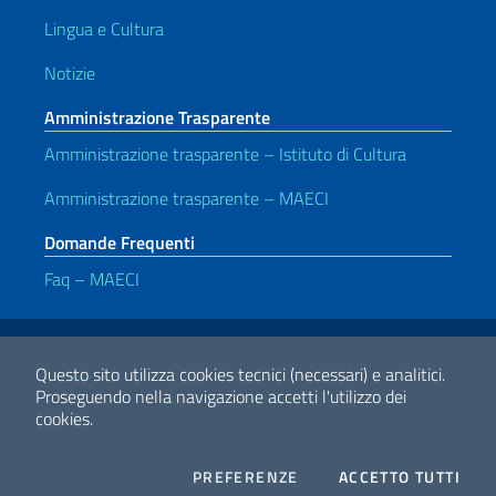
Lingua e Cultura
Notizie
Amministrazione Trasparente
Amministrazione trasparente – Istituto di Cultura
Amministrazione trasparente – MAECI
Domande Frequenti
Faq – MAECI
Link Utili
Note legali
Privacy e cookie policy
Dichiarazione di accessibilità
Questo sito utilizza cookies tecnici (necessari) e analitici.
Proseguendo nella navigazione accetti l'utilizzo dei
cookies.
2026 Copyright Ministero degli Affari Esteri e della Cooperazione
Internazionale
COOKIES
I CO
PREFERENZE
ACCETTO TUTTI