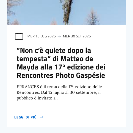
MER 15 LUG 2026
MER 30 SET 2026
”Non c’è quiete dopo la
tempesta” di Matteo de
Mayda alla 17ª edizione dei
Rencontres Photo Gaspésie
ERRANCES è il tema della 17ª edizione delle
Rencontres. Dal 15 luglio al 30 settembre, il
pubblico è invitato a...
LEGGI DI PIÙ
”NON C’È QUIETE DOPO LA TEMPESTA” DI MATTEO DE MAYDA ALL